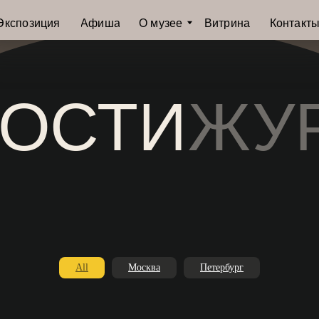
иция
Афиша
О музее
Витрина
Контакты
ОСТИ
ЖУРН
All
Москва
Петербург