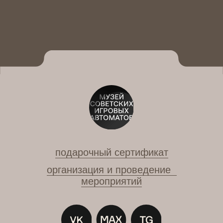
+ 7 (495) 628-45-15
Санкт-Петербург / м. «Невский проспект»,
Конюшенная площадь, 2В
+7 (812) 740-02-40
0rub@15kop.ru
Политика обработки персональных данных
Купить билет