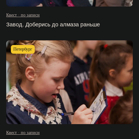
Квест · по записи
Москва / м. «Кузнецкий мост»,
ул. Рождественка, 12
Завод. Доберись до алмаза раньше
+ 7 (495) 628-45-15
Санкт-Петербург / м. «Невский проспект»,
Конюшенная площадь, 2В
Петербург
+7 (812) 740-02-40
0rub@15kop.ru
Политика обработки персональных данных
Купить билет
Квест · по записи