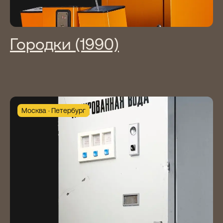
Городки (1990)
Москва
Петербург
Фестивали
и мероприятия
Каждый год участвуем в «Ночи
музеев», «Тотальном диктанте»,
московской Олимпиаде «Музеи, парки,
усадьбы». Регулярно проводим лекции
«Философия видеоигр» совместно
с философским факультетом МГУ.