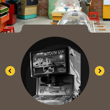
Популярные «Морской бой», «Баскетбол»,
«Снайпер», «Городки» и многие другие.
13 торговых автоматов
Три тематических зала,
лекторий, комната
с приставками и уютные
уголки, где можно
отдохнуть или почитать
при теплом ламповом
свете.