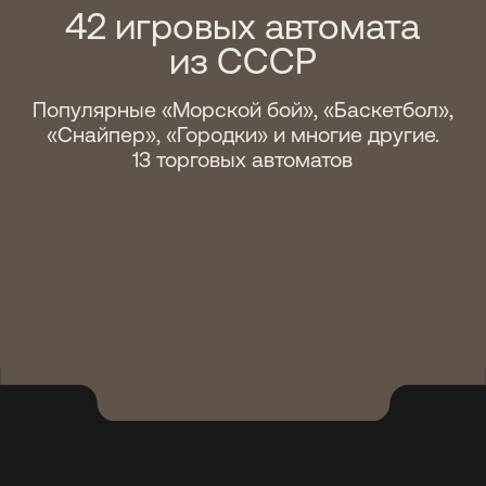
Музей переехал на Рождественку в 2020
году. Здание Института востоковедения,
где расположен музей — городской
культурный объект. Дом построен в 1895
году архитектором Александром
Вивьеном. Площадь пространства — 500
кв. м.
42 ИГРОВЫХ
АВТОМАТА