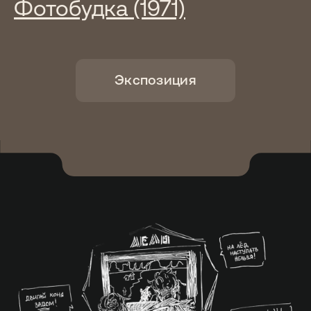
Фотобудка (1971)
Выставочные проекты
Проводим временные выставки,
а также специальные выставочные
проекты, такие как «Потрогай
прошлое».
Своё мероприятие в музее