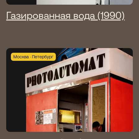
Газированная вода (1990)
Москва
Петербург
Аренда игровых
автоматов на свое
мероприятие
Привезем автомат на ваш праздник,
разгрузим, подключим
и проконтролируем его работу.
В стоимость аренды входит также игра
без ограничений.