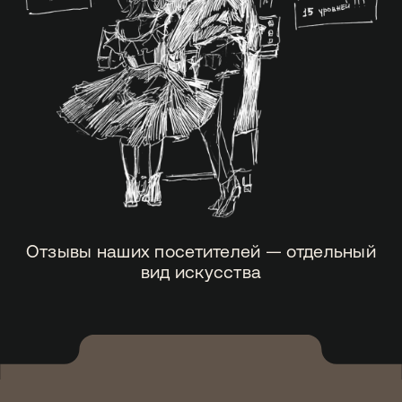
подарочный сертификат
организация и проведение
мероприятий
Москва / м. «Кузнецкий мост»,
ул. Рождественка, 12
+ 7 (495) 628-45-15