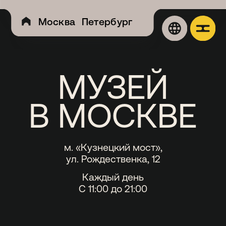
... })();
Москва
Петербург
Экспозиц
МУЗЕЙ
Aфиша
В МОСКВЕ
О музее
История муз
м. «Кузнецкий мост»,
ул. Рождественка, 12
Посетителям
Каждый день
Организация
С 11:00 до 21:00
Реставрация
Сертификат
Правила муз
Новости и ж
Витрина
БИЛЕТ = 15 ИГР