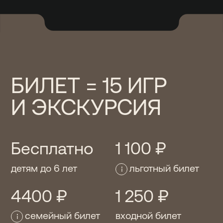
Контакты
И ЭКСКУРСИЯ
Каждый день с 11
Бесплатно
1 100 ₽
Москва / м. 
детям до 6 лет
льготный билет
ул. Рождестве
4400 ₽
1 250 ₽
Санкт-Петерб
проспект», К
семейный билет
входной билет
К
Купить билет
Сертификат
С
Аудиогид