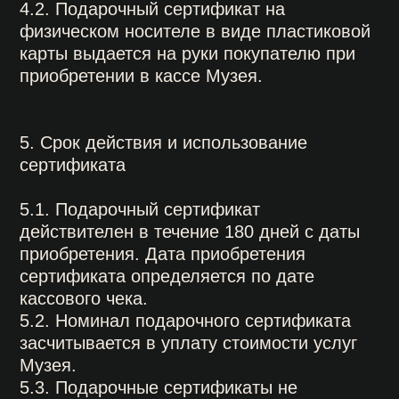
посещения Музея, сообщив код
электронного подарочного сертификата
или предоставив подарочный сертификат
на материальном носителе (пластиковую
карту).
7.
Передача сертификата третьим лицам
7.1. Неиспользованный подарочный
сертификат можно передавать другим
лицам по желанию владельца.
8. Возврат подарочного сертификата
покупателю
8.1. Для возврата подарочного
электронного сертификата покупателем до
вручения его одаряемому лицу
необходимо обратиться в Музей по адресу
электронной почты 0rub@15kop.ru и
предъявить электронный чек об оплате,
для возврата подарочного сертификата на
материальном носителе покупателем до