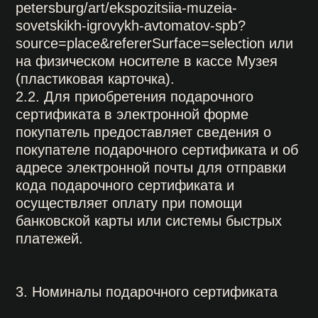
3. Номиналы подарочного сертификата
3.1. Номинал подарочного сертификата
определяется покупателем
самостоятельно в зависимости от
стоимости приобретаемой услуги, а
именно:
полный билет для 2 (двух) персон;
полный билет для 1 (одной)
персоны.
4. Получение подарочного сертификата
4.1. Код подарочного сертификата в
электронной форме после полной оплаты
направляется по адресу электронной
почты покупателю в течение суток после
поступления платежа.
4.2. Подарочный сертификат на
физическом носителе в виде пластиковой
карты выдается на руки покупателю при
приобретении в кассе Музея.