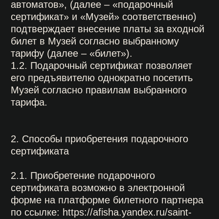
Контакты
Музей согласно правилам выбранного
тарифа.
Каждый день с 1
2. Способы приобретения подарочного
сертификата
Москва / м. 
ул. Рождеств
2.1. Приобретение подарочного
сертификата возможно в электронной
Санкт-Петерб
форме на платформе билетного партнера
проспект», 
по ссылке: https://afisha.yandex.ru/saint-
petersburg/art/ekspozitsiia-muzeia-
sovetskikh-igrovykh-avtomatov-spb?
source=place&refererSurface=selection или
К
на физическом носителе в кассе Музея
(пластиковая карточка).
2.2. Для приобретения подарочного
С
сертификата в электронной форме
покупатель предоставляет сведения о
покупателе подарочного сертификата и об
адресе электронной почты для отправки
кода подарочного сертификата и
осуществляет оплату при помощи
банковской карты или системы быстрых
платежей.