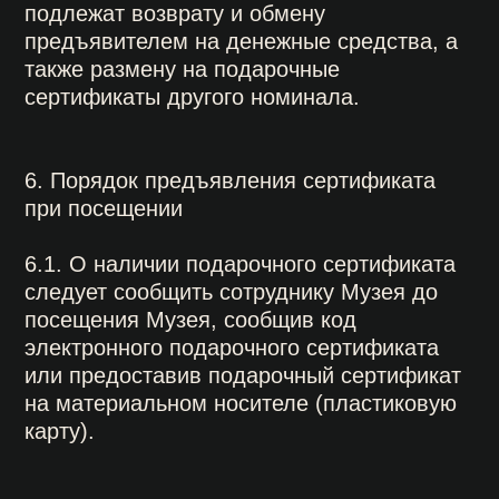
вручения его одаряемому лицу
необходимо посетить кассу Музея с
материальным носителем (пластиковой
картой) и чеком об оплате. Исключительно
при соблюдении условий настоящего
пункта Правил, денежные средства
возвращаются только покупателю на
банковский счет, с которого оплата
производилась за вычетом применимых
банковских комиссий и комиссий
платежных платформ.
В случае возникновения вопросов звонить
по тел.:
— г. Москва
+7 (495) 628−45−15
; — г.
Санкт-Петербург
+7 (812) 740−02−40.
Также с администрацией МСИА можно
связаться по электронной почте:
0rub@15kop.ru
.