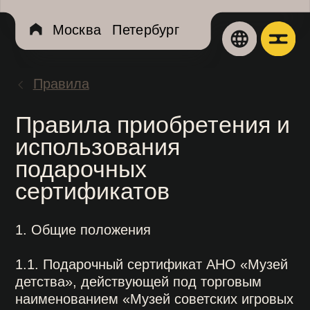
Москва
Петербург
Экспозиц
Правила
Aфиша
Правила приобретения и
использования
О музее
подарочных
сертификатов
История муз
Посетителя
1. Общие положения
Организация
1.1. Подарочный сертификат АНО «Музей
Реставрация
детства», действующей под торговым
наименованием «Музей советских игровых
Сертификат
автоматов», (далее – «подарочный
Правила му
сертификат» и «Музей» соответственно)
подтверждает внесение платы за входной
Новости и ж
билет в Музей согласно выбранному
тарифу (далее – «билет»).
Витрина
1.2. Подарочный сертификат позволяет
его предъявителю однократно посетить