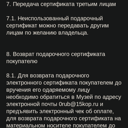
подарочный сертификат
организация и проведение
мероприятий
Москва / м. «Кузнецкий мост»,
ул. Рождественка, 12
+ 7 (495) 628-45-15
Санкт-Петербург / м. «Невский проспект»,
Конюшенная площадь, 2В
+7 (812) 740-02-40
0rub@15kop.ru
Политика обработки персональных данных