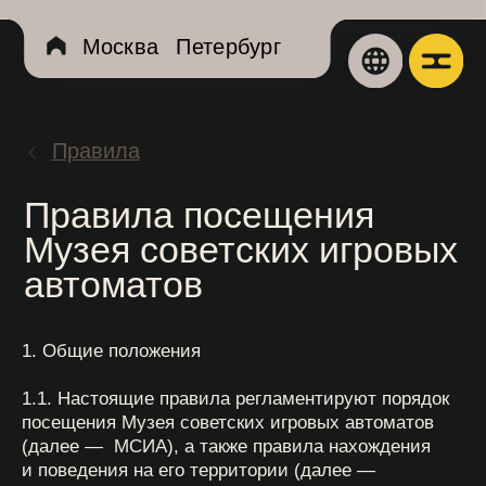
... })();
Москва
Петербург
Экспозиц
Правила
Aфиша
Правила посещения
Музея советских игровых
О музее
автоматов
История муз
Посетителя
1. Общие положения
Организация
1.1. Настоящие правила регламентируют порядок
посещения Музея советских игровых автоматов
Реставрация
(далее — МСИА), а также правила нахождения
и поведения на его территории (далее —
Сертификат
«Правила»).
Правила му
1.2. Настоящие Правила направлены на обеспечение
сохранности музейных предметов, составляющих
Новости и ж
музейные коллекции и экспозиции МСИА, а также
на обеспечение условий для публичного доступа
к действующим музейным экспозициям и выставкам
Витрина
МСИА, и подлежат обязательному и безусловному
исполнению всеми лицами, находящимися