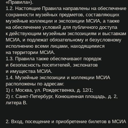
Контакты
на территории МСИА.
1.3. Правила также обеспечивают порядок
и безопасность посетителей, экспонатов
и имущества МСИА.
1.4. Музейные экспозиции и коллекции МСИА
Каждый день с 1
расположены по адресам:
1) г. Москва, ул. Рождественка, д. 12/1;
Москва / м. 
2) г. Санкт-Петербург, Конюшенная площадь, д. 2,
ул. Рождеств
литера B.
Санкт-Петерб
проспект», 
2. Вход, посещение и приобретение билетов в МСИА
2.1. Экспозиционные и выставочные залы МСИА
открыты для посещения в следующем режиме:
К
г. Москва, ул. Рождественка, дом 12/1.
Понедельник — воскресенье с 11:00 до 21:00.
г. Санкт-Петербург, Конюшенная площадь,
С
дом 2, литера B. Понедельник —воскресенье
с 11:00 до 21:00.
2.2. Входные билеты
Входной билет с открытой датой, приобретенный в
кассах МСИА, дает право однократного посещения
обозначенной в нем зоны действия билета, и его
использование не ограничено какой-либо точной
датой посещения МСИА. Выбор даты и времени
посещения зависит от действующего режима работы