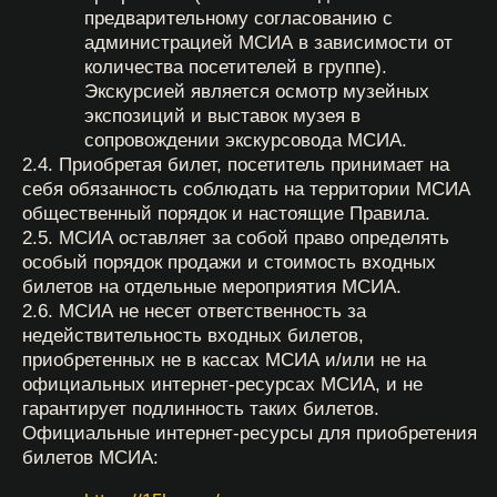
оговоренных случаев. Профессиональная,
коммерческая и костюмированная кино-,
фото- и видеосъемка (съемка
с использованием специальной аппаратуры,
штативов, софитов, световых экранов,
другого оборудования и специального
реквизита) в экспозициях и на территории
МСИА производится только при наличии
предварительного письменного разрешения
администрации МСИА;
получать экскурсионное обслуживание
в соответствии с утвержденной тематикой,
графиком проведения экскурсий.
Администрация МСИА оставляет за собой
право ограничивать численность участников
экскурсии, а также отменять экскурсии
в связи с неблагоприятной санитарно-
эпидемиологической обстановкой,
вызванной распространением
коронавирусной инфекции (COVID-19)
на основании рекомендаций полученных
от Роспотребнадзора и иных органов
власти РФ.
4.1. Инвалиды и другие маломобильные посетители
допускаются на креслах-колясках (при
необходимости), а посетители с нарушениями
здоровья при наличии медицинских показаний —