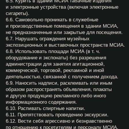
9.6. Билет в фотокабину не даёт права прохода на
экспозицию МСИА. Для посещения экспозиции
необходимо приобрести отдельный входной билет.
Подробнее о посещении экспозиции см. пункт 2
настоящих Правил.
9.7. Браком фотосъемки в фотокабине считается:
фото с черными полосами/подтеками, вызванные
некачественной фотопроявкой; полностью черная
фотополоска без следов фотопроявки; полностью
черные от одного до четырех отдельных кадров на
фотополоске.
9.8. Браком съемки не считается: размытое/нечеткое
изображение, вызванное близким расположением
снимаемого объекта к зеркалу камеры; склеенные
вместе фотополоски, в случае если их склеивание
произошло из-за несоблюдения интервала между
фото (в правилах на фотокабине сказано, что
«прежде чем сфотографироваться повторно,
рекомендуем проверить качество первых фото»).
9.9. В случае, если посетитель не удовлетворен
своим внешним видом на итоговой фотографии, при
отсутствии брака фотопечати, это не является
основанием для предъявления претензий и не
влечёт ответственности со стороны МСИА. МСИА не
несёт ответственности за качество фотографии при
несоблюдении инструкций, размещённых в
фотокабине, в том числе за неправильное
размещение объекта фотографирования, резкие
движения, перекрытие объектива, слишком близкое