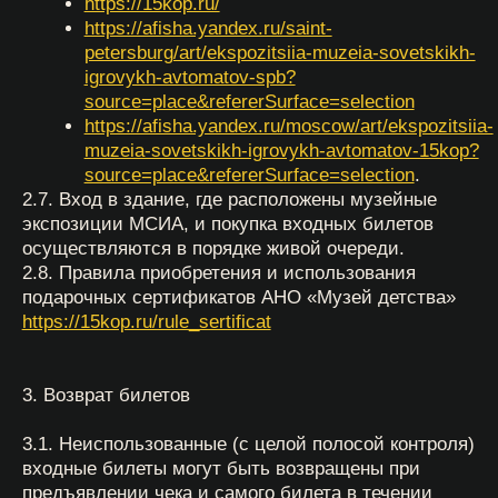
с индивидуальными техническими средствами
реабилитации.
5. Посетители МСИА обязаны:
5.1. При входе в экспозиционные и выставочные
залы предъявлять на контроль смотрителям
(администраторам) входные билеты на право
посещения экспозиционных и выставочных залов
МСИА. Входной билет после прохода посетителем
билетного контроля считается использованным
и возврату не подлежит;
5.2. Бережно относиться к экспонатам
и оборудованию МСИА — соблюдать чистоту
и общественный порядок.
5.3. Не бегать, не садиться и не вставать
на предметы из музейных коллекций или другие
экспонаты, не оставлять на них личные вещи. МСИА
не несет ответственность за оставленные в зале
и гардеробе без присмотра вещи.
5.4. По окончании посещения МСИА вернуть
неиспользованные монеты сотруднику МСИА.
Монеты являются собственностью МСИА, выдаются
в количестве 15 штук на один билет при
прохождении билетного контроля (при условии
приобретения входного билета в кассах МСИА или
на сайте МСИА).
5.5. Покинуть территорию МСИА ко времени его