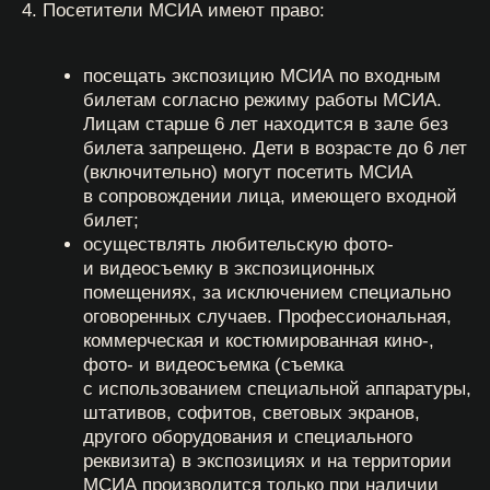
в экспозиционных залах МСИА. Сопровождающим
необходимо заранее ознакомить детей с правилами
посещения МСИА и нести ответственность
за их соблюдение.
6.5. Курить в здании МСИА табачные изделия
и электронные устройства (включая электронные
сигареты).
6.6. Самовольно проникать в служебные
и производственные помещения в здании МСИА,
не предназначенные или закрытые для посещения.
6.7. Нарушать ограждения музейных
экспозиционных и выставочных пространств МСИА.
6.8. Использовать площади МСИА (в т. ч.
оборудование и экспонаты) без разрешения
администрации для занятия агитационной,
коммерческой, торговой, рекламной и иной
деятельностью, связанной с получением дохода.
6.9. Наносить надписи, расклеивать или иным
образом распространять объявления, плакаты
и другую продукцию рекламного либо иного
информационного содержания.
6.10. Распивать спиртные напитки.
6.11. Препятствовать проведению экскурсии.
6.12. Вести себя агрессивно и безнравственно
по отношению к посетителям и персоналу МСИА,
оскорблять человеческое достоинство.
6.13. Опускать в монетоприемники интерактивных
экспонатов (автоматов) современные деньги или
любые другие посторонние предметы.