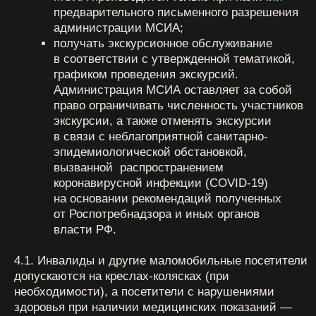
6.14. Использовать аудиотехнику с включенными
средствами звукоусиления, а также петь, танцевать
и играть на музыкальных инструментах.
6.15. Нарушать санитарно-эпидемиологические
требования, загрязнять и засорять территорию
МСИА.
6.16. Перемещаться на территории помещений
МСИА на самокатах, велосипедах, роликовых
коньках и иных аналогичных транспортных
и спортивных средствах.
6.17. Проводить экскурсии и мероприятия,
предварительно не согласованные
с администрацией МСИА в письменной форме.
7. Посетителям МСИА в целях безопасности
следует:
7.1. При входе в МСИА ознакомиться с планом
эвакуации на случай чрезвычайных ситуаций. При
возникновении чрезвычайной ситуации
незамедлительно покинуть МСИА через ближайший
выход.
7.2. При пользовании лестницами держаться
за поручень, не перевешиваться через поручень,
держать малолетних детей за руку или на руках
и следить за их поведением на лестнице, не бегать.
7.3. Соблюдать следующие требования: