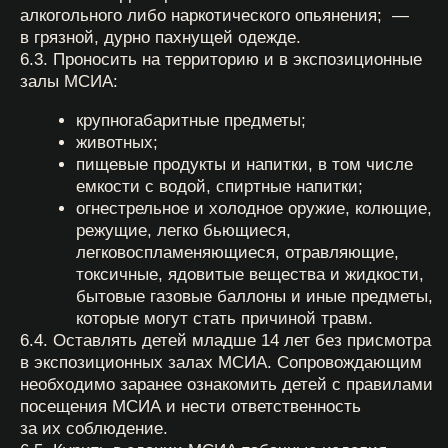
8.7. В случае нарушения посетителями МСИА
настоящих Правил удалять нарушителей из МСИА
без возвращения стоимости входных билетов
и иных оплаченных услуг.
9. Использование и возврат билетов в фотокабину
9.1. Билет в фотокабину приобретается в порядке,
аналогичном порядку, установленному для
приобретения билетов в Музей в соответствии с
пунктом 2.6 настоящих Правил И в кассе Музея.
9.2. Билет в фотокабину необходимо отсканировать
на кассе МСИА и обменять на жетон(ы) для фото.
Фотокабина принимает только жетоны, выданные на
кассе МСИА и никакие другие.
9.3. Срок действия билета в фотокабину: билет
действителен в течение одного года с даты
приобретения.
9.4. Жетон(ы) необходимо использовать в
фотокабине на территории МСИА по адресу: г.
Москва, ул. Рождественка 12/1. Жетоны возврату и
обмену не подлежат. В случае утери жетона услуга
считается оказанной.
9.5. В фотокабине можно сделать фото в часы
работы МСИА — с 11:00 до 21:00. Обратите
внимание: последнее фото можно сделать в 20:55,
так как печать фото в кабине занимает 5 минут.