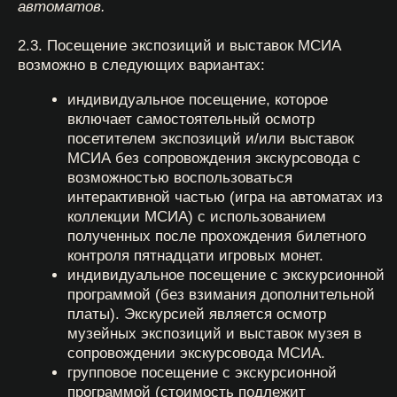
личность посетителя, на основании личного
заявления посетителя и подписи администратора
МСИА на билете, подтверждающей, что билет не
был использован. Частично использованный
входной билет (проход в одну из зон, использование
не всех игровых монет) считается использованным и
возврату не подлежит.
3.2. Порядок возврата билетов, оплаченных через
электронный заказ на сайте МСИА, осуществляется
посредством отправки заявки на возврат через
форму на сайте
https://widget.afisha.yandex.ru/refund
3.3. Обмен билетов на билеты с другими датами, на
другие мероприятия, другой ценовой категории и т.п.
не производится.
4. Посетители МСИА имеют право:
посещать экспозицию МСИА по входным
билетам согласно режиму работы МСИА.
Лицам старше 6 лет находится в зале без
билета запрещено. Дети в возрасте до 6 лет
(включительно) могут посетить МСИА
в сопровождении лица, имеющего входной
билет;
осуществлять любительскую фото-
и видеосъемку в экспозиционных
помещениях, за исключением специально