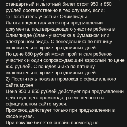
посещения экспозиции и/или выставок МСИА
(правило о количестве посетителей относится
к групповому посещению), ставит печать и
подпись администратора;
данный билет возвращается посетителю и
дает право на повторное посещение МСИА в
соответствующей зоне действия билета без
повторной оплаты. При повторном посещении
администратор на кассе МСИА выдает
указанное на билете количество монет,
аннулируя данный билет. Данный билет не
подлежит возврату денежных средств, так как
является использованным.
**** Монеты для игровых и торговых автоматов
являются собственностью МСИА. Игровые
монеты не допускается уносить из МСИА. Монеты
для автоматов (игровые жетоны) не являются
денежными средствами, не подлежат обмену на
денежные средства и/или на монеты для торговых
автоматов.
2.3. Посещение экспозиций и выставок МСИА
возможно в следующих вариантах:
индивидуальное посещение, которое
включает самостоятельный осмотр
посетителем экспозиций и/или выставок
МСИА без сопровождения экскурсовода с