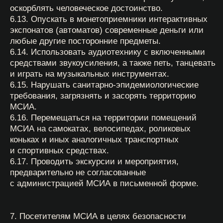
расположение объекта к зеркалу.
9.10. В случае брака фотосъемки, посетитель вправе
обратиться на кассу МСИА и, предъявив данную
фотографию, обменять её на возможность
повторной съёмки. Обмен возможен исключительно
при наличии брака, предусмотренного и указанного в
настоящих Правилах.
9.11. Порядок возврата билетов в фотокабину,
оплаченных через электронный заказ на сайте
МСИА, осуществляется посредством отправки
заявки на возврат через форму на сайте
https://widget.afisha.yandex.ru/refund
.
9.12. Порядок действий при технической
неисправности кабины. При временной
неисправности фотокабины посетителю
предлагается повторная съёмка в другое время или
возврат денежных средств. Подробнее о возврате
см. раздел 3 настоящих Правил.
9.13. Обстоятельства непреодолимой силы (Форс-
мажор) и закрытие МСИА. В случае закрытия МСИА
по техническим, санитарным или иным причинам,
билет может быть использован в другой день либо
подлежит возврату.
9.14. Предварительно убедиться в технической
исправности фотокабины можно непосредственно в
МСИА или уточнить по телефону, указанному в
заключительной части настоящих Правил.