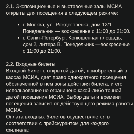
МСИА.
Оплата входных билетов осуществляется в
соответствии с прейскурантом для каждого
филиала:
2.2.1. Прейскурант в Санкт-Петербурге
1250 рублей — взрослый билет без льгот;
1100 рублей — льготный билет *.
Льготу необходимо подтвердить соответствующими
документами (например, пенсионное удостоверение,
свидетельство пенсионера, удостоверение
многодетной семьи).
бесплатно — дети до 6 лет включительно вправе
посетить МСИА вместе с совершеннолетним лицом,
имеющим входной билет;
4400 рублей — семейный билет. Право на покупку
семейного билета имеют семьи со следующим
составом: двое взрослых и двое
несовершеннолетних детей.
* Льготы в Санкт-Петербурге: для школьников,
студентов, пенсионеров, членов многодетных семей,
инвалидов, ветеранов.
2.2.2. Прейскурант в Москве
1250 и 950 *** рублей — взрослый билет без льгот;
1100 и 850 * рублей — льготный билет .
Льготу необходимо подтвердить соответствующими
документами (например, пенсионное удостоверение,
свидетельство пенсионера, удостоверение
многодетной семьи).