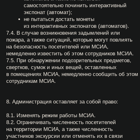
подарочный сертификат
организация и проведение
мероприятий
Москва / м. «Кузнецкий мост»,
ул. Рождественка, 12
+ 7 (495) 628-45-15
Санкт-Петербург / м. «Невский проспект»,
Конюшенная площадь, 2В
+7 (812) 740-02-40
0rub@15kop.ru