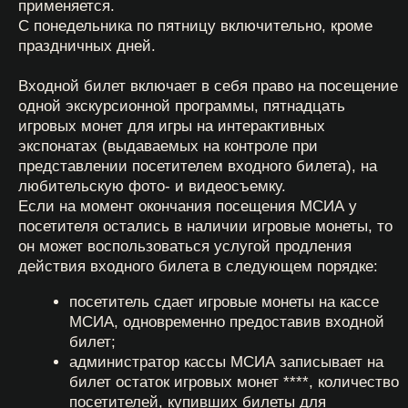
возможностью воспользоваться
интерактивной частью (игра на автоматах из
коллекции МСИА) с использованием
полученных после прохождения билетного
контроля пятнадцати игровых монет.
индивидуальное посещение с экскурсионной
программой (без взимания дополнительной
платы). Экскурсией является осмотр
музейных экспозиций и выставок музея в
сопровождении экскурсовода МСИА.
групповое посещение с экскурсионной
программой (стоимость подлежит
предварительному согласованию с
администрацией МСИА в зависимости от
количества посетителей в группе).
Экскурсией является осмотр музейных
экспозиций и выставок музея в
сопровождении экскурсовода МСИА.
2.4. Приобретая билет, посетитель принимает на
себя обязанность соблюдать на территории МСИА
общественный порядок и настоящие Правила.
2.5. МСИА оставляет за собой право определять
особый порядок продажи и стоимость входных
билетов на отдельные мероприятия МСИА.
2.6. МСИА не несет ответственность за
недействительность входных билетов,
приобретенных не в кассах МСИА и/или не на
официальных интернет-ресурсах МСИА, и не