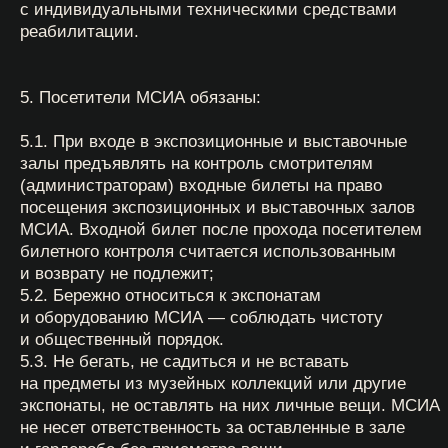
обращать внимание на предупреждающие
надписи и знаки (низкий потолок, ступеньки,
правила пользования игровыми автоматами);
не трогать шнуры питания, розетки, провода,
внутренние детали интерактивных экспонатов
(автоматов);
не пытаться проникнуть за автоматы, под
автоматы, а также не пытаться
самостоятельно починить интерактивный
экспонат (автомат);
не пытаться достать монеты
из интерактивных экспонатов (автоматов).
7.4. В случае возникновения задымлений или
пожара, а также ситуаций, которые могут повлиять
на безопасность посетителей или МСИА,
немедленно известить об этом сотрудников МСИА.
7.5. При обнаружении подозрительных предметов,
свертков, сумок и иных вещей, оставленных
в помещениях МСИА, немедленно сообщить об этом
сотрудникам МСИА.
8. Администрация оставляет за собой право:
8.1. Изменять режим работы МСИА.
8.2. Ограничивать численность посетителей
на территории МСИА, а также численность
участников экскурсии или отменять их в связи