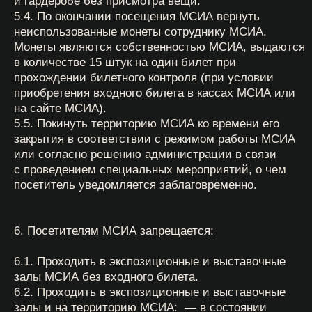
с неблагоприятной санитарно-эпидемиологической
обстановкой, вызванной распространением
коронавирусной инфекции (COVID-19) на основании
рекомендаций или обязательных требований
Роспотребнадзора и иных органов власти РФ.
8.3. Закрывать экспозицию в целом или отдельные
залы МСИА в связи со специальными
мероприятиями, проводящимися на территории
МСИА, а также на технические перерывы
и санитарную обработку.
8.4. Свободно использовать фото-
и видеоматериалы, сделанные на территории МСИА
и силами МСИА, включая фотографии
и видеозаписи с участием посетителей без
необходимости запрашивать согласие
на использование биометрических персональных
данных посетителей. Под использованием
понимается: воспроизведение, распространение,
публичный показ, публичное исполнение, сообщение
в эфир или по кабелю, переработка, доведение
до всеобщего сведения и иные способы
использования, не допускающие унижения
человеческого достоинства.
8.5. Разрешать или запрещать профессиональную
фото- и видеосъемку на территории МСИА.
8.6. МСИА оставляет за собой право вести
видеонаблюдение в помещениях с целью
обеспечения сохранности имущества
и безопасности посетителей.