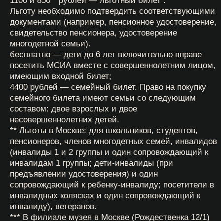
2) Посетитель показал промокод с официального
сайта музея
Цена 950 и 850 рублей действует при предъявлении
действующего промокода, размещённого на
официальном сайте музея.
Промокод действует только при предъявлении в
кассе музея.
При покупке билетов онлайн промокод не
применяется.
С понедельника по пятницу включительно, кроме
праздничных дней.
Входной билет включает в себя право на посещение
одной экскурсионной программы, пятнадцать
игровых монет для игры на интерактивных
экспонатах (выдаваемых на контроле при
представлении посетителем входного билета), на
любительскую фото- и видеосъемку.
Если на момент окончания посещения МСИА у
посетителя остались в наличии игровые монеты, то
он может воспользоваться услугой продления
действия входного билета в следующем порядке:
посетитель сдает игровые монеты на кассе
МСИА, одновременно предоставив входной
билет;
администратор кассы МСИА записывает на
билет остаток игровых монет ****, количество
посетителей, купивших билеты для