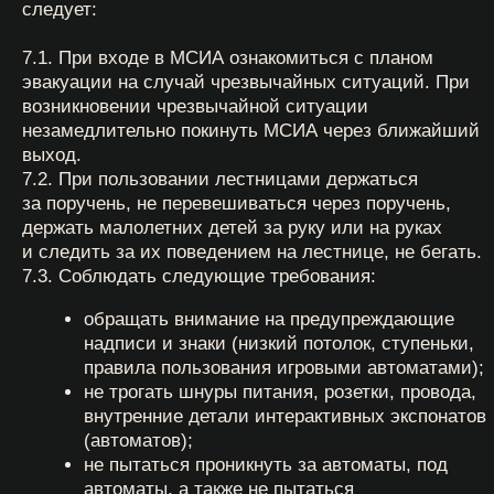
10. Ответственность за нарушение правил
10.1. За нарушения настоящих Правил посетителям
могут быть сделаны замечания в форме
предупреждения.
10.2. После получения одного предупреждения и при
невозможности устранения нарушения на месте
нарушитель удаляется с территории МСИА.
Удаление из МСИА производится сотрудниками
полиции, охраны или работниками МСИА при
исполнении ими служебных обязанностей.
10.3. Нарушение посетителями настоящих Правил,
причинение любого ущерба имуществу МСИА
является основанием для привлечения
их к материальной, административной и уголовной
ответственности в порядке и в соответствии
с действующим законодательством Российской
Федерации.
*** В случае возникновения вопросов звонить
по тел.:
— г. Москва
+7 (495) 628−45−15
; — г. Санкт-
Петербург
+7 (812) 740−02−40.
Также
с администрацией МСИА можно связаться
по электронной почте:
0rub@15kop.ru
.