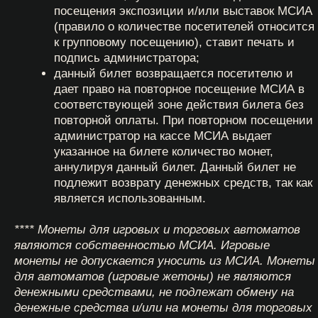
гарантирует подлинность таких билетов.
Официальные интернет-ресурсы для приобретения
билетов МСИА:
https://15kop.ru/
https://afisha.yandex.ru/saint-
petersburg/art/ekspozitsiia-muzeia-sovetskikh-
igrovykh-avtomatov-spb?
source=place&refererSurface=selection
https://afisha.yandex.ru/moscow/art/ekspozitsiia-
muzeia-sovetskikh-igrovykh-avtomatov-15kop?
source=place&refererSurface=selection
.
2.7. Вход в здание, где расположены музейные
экспозиции МСИА, и покупка входных билетов
осуществляются в порядке живой очереди.
2.8. Правила приобретения и использования
подарочных сертификатов АНО «Музей детства»
https://15kop.ru/rule_sertificat
3. Возврат билетов
3.1. Неиспользованные (с целой полосой контроля)
входные билеты могут быть возвращены при
предъявлении чека и самого билета в течении
текущего года (12 месяцев) с момента покупки.
Возврат денежных средств за неиспользованные
входные билеты осуществляется только при
предъявлении документа, удостоверяющего