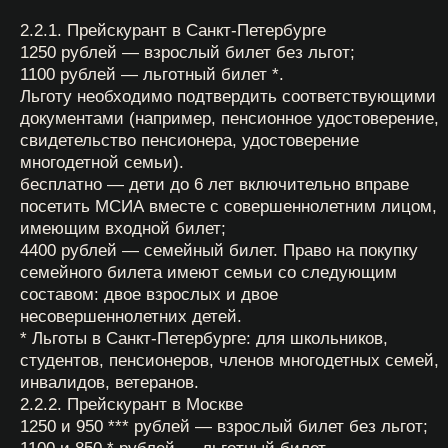
бесплатно — дети до 6 лет включительно вправе
посетить МСИА вместе с совершеннолетним лицом,
имеющим входной билет;
4400 рублей — семейный билет. Право на покупку
семейного билета имеют семьи со следующим
составом: двое взрослых и двое
несовершеннолетних детей.
** Льготы в Москве: для школьников, студентов,
пенсионеров, членов многодетных семей, инвалидов
(инвалиды 1 и 2 группы и один сопровождающий к
инвалидам 1 группы; дети-инвалиды (при
предъявлении удостоверения) и один
сопровождающий к ребенку-инвалиду; посетители в
инвалидных колясках и один сопровождающий к
инвалиду), ветеранов.
*** В филиале музея в Москве (Рождественка 12/1)
стандартный и льготный билет стоят 950 и 850
рублей соответственно в тех случаях, если:
1) Посетитель участник Олимпиады
Льгота предоставляется при предъявлении
документа, подтверждающего участие ребёнка в
Олимпиаде (бланк участника в бумажном или
электронном виде). С понедельника по пятницу
включительно, кроме праздничных дней.
По цене 850 рублей может пройти сам ребёнок-
участник и один сопровождающий взрослый по цене
950 рублей. С понедельника по пятницу
включительно, кроме праздничных дней.