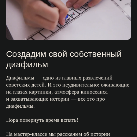
Контакты
Каждый день с 1
Москва / м. 
ул. Рождеств
Санкт-Петерб
проспект», 
Создадим свой собственный
диафильм
К
Диафильмы — одно из главных развлечений
советских детей. И это неудивительно: оживающие
С
на глазах картинки, атмосфера киносеанса
и захватывающие истории — все это про
диафильмы.
Пора повернуть время вспять!
На мастер-классе мы расскажем об истории