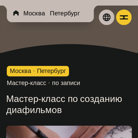
... })();
Москва
Петербург
Экспозиц
Aфиша
О музее
Москва · Петербург
Мастер-класс · по записи
История муз
Посетителя
Организация
Реставрация
Сертификат
Мастер-класс по созданию
Правила му
диафильмов
Новости и ж
Витрина