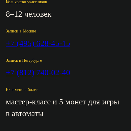
Количество участников
8–12 человек
подарочный сертификат
Записи в Москве
организация и проведение
мероприятий
+7 (495) 628-45-15
Запись в Петербурге
Москва / м. «Кузнецкий мост»,
+7 (812) 740-02-40
ул. Рождественка, 12
+ 7 (495) 628-45-15
Включено в билет
Санкт-Петербург / м. «Невский проспект»,
Конюшенная площадь, 2В
мастер-класс и 5 монет для игры
+7 (812) 740-02-40
в автоматы
0rub@15kop.ru
Регистрация