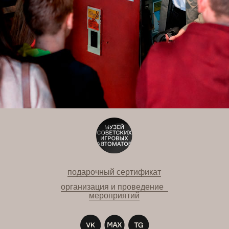
подарочный сертификат
организация и проведение
мероприятий
Москва / м. «Кузнецкий мост»,
ул. Рождественка, 12
+ 7 (495) 628-45-15
Санкт-Петербург / м. «Невский проспект»,
Конюшенная площадь, 2В
+7 (812) 740-02-40
0rub@15kop.ru