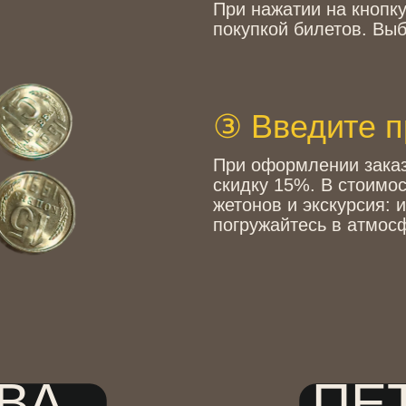
③ Введите промок
При оформлении заказа введите
скидку 15%. В стоимость билета 
жетонов и экскурсия: играйте на 
погружайтесь в атмосферу детств
А
ПЕТЕР
:00
Каждый день с 11:
Промокод GR