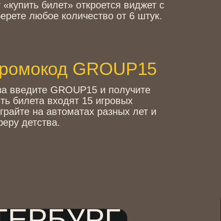
од
GROUP15
 GROUP15 и получите
входят 15 игровых
автоматах разных лет и
а.
БУРГ
00 до 21:00
OUP15