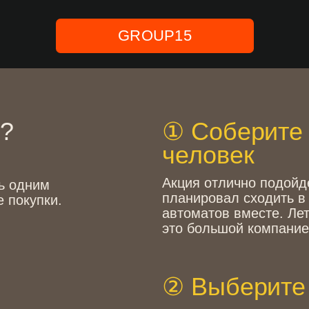
① Соберите компа
человек
Акция отлично подойдет всем, кт
им
планировал сходить в Музей сове
пки.
автоматов вместе. Лето — отлич
это большой компанией.
② Выберите не ме
При нажатии на кнопку «купить би
покупкой билетов. Выберете любо