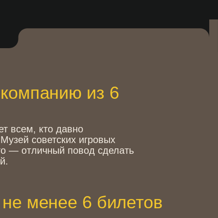
нию из 6
о давно
тских игровых
ный повод сделать
нее 6 билетов
лет» откроется виджет с
е количество от 6 штук.