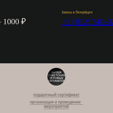
Запись в Петербурге
 1000 ₽
+7 (812) 740-0
подарочный сертификат
организация и проведение
мероприятий
Москва / м. «Кузнецкий мост»,
ул. Рождественка, 12
+ 7 (495) 628-45-15
Санкт-Петербург / м. «Невский проспект»,
Конюшенная площадь, 2В