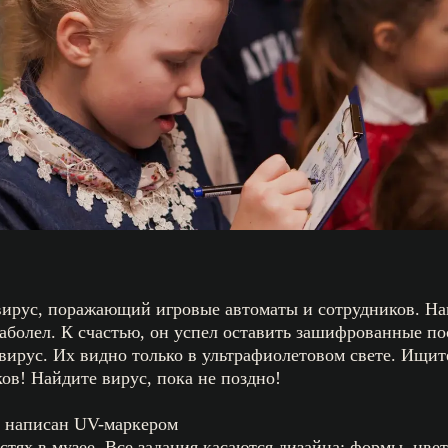
 вирус, поражающий игровые автоматы и сотрудников. Н
заболел. К счастью, он успел оставить зашифрованные по
вирус. Их видно только в ультрафиолетовом свете. Ищит
в! Найдите вирус, пока не поздно!
ет написан UV-маркером
тях в музее. Все задания касаются дизайна: формы, цвета