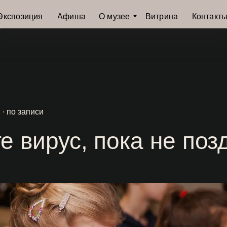
иция
Афиша
О музее
Витрина
Контакты
 · по записи
е вирус, пока не поз