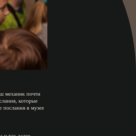
аш механик почти
слания, которые
е послания в музее
 и так далее.