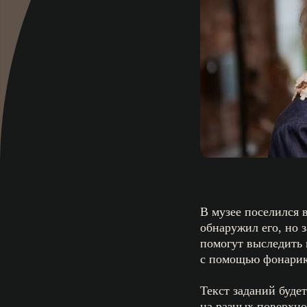
В музее поселился
обнаружил его, но 
помогут выследить 
с помощью фонарико
Текст заданий буд
на разных поверхнос