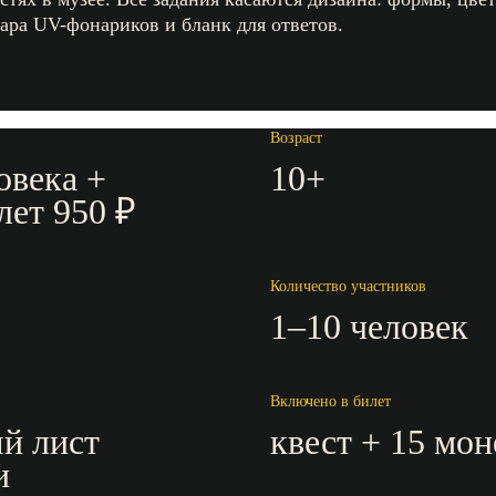
ара UV-фонариков и бланк для ответов.
Возраст
овека +
10+
лет 950 ₽
Количество участников
1–10 человек
Включено в билет
й лист
квест + 15 мон
и