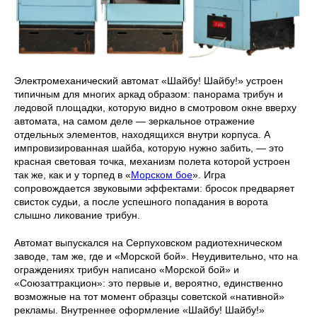
Электромеханический автомат «Шайбу! Шайбу!» устроен
типичным для многих аркад образом: панорама трибун и
ледовой площадки, которую видно в смотровом окне вверху
автомата, на самом деле — зеркальное отражение
отдельных элементов, находящихся внутри корпуса. А
импровизированная шайба, которую нужно забить, — это
красная световая точка, механизм полета которой устроен
так же, как и у торпед в «
Морском бое
». Игра
сопровождается звуковыми эффектами: бросок предваряет
свисток судьи, а после успешного попадания в ворота
слышно ликование трибун.
Автомат выпускался на Серпуховском радиотехническом
заводе, там же, где и «Морской бой». Неудивительно, что на
ограждениях трибун написано «Морской бой» и
«Союзаттракцион»: это первые и, вероятно, единственно
возможные на тот момент образцы советской «нативной»
рекламы. Внутреннее оформление «Шайбу! Шайбу!»