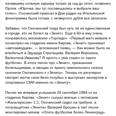
начавшему сольную карьеру только за год до этого, позвонил
Орлов: «Юрочка, мы тут посовещались и выбрали ваш
голос». Охочинский приехал в Дом радио на Итальянской:
фонограмма была готова, с четвертого дубля все записали.
Забавно, что Охочинский тогда был чуть ли не единственным
в городе, кто не болел за «Зенит». Еще в 60-е ему очень
понравилось московское «Торпедо». «Первый матч живьем я
посмотрел на стадионе имени Кирова, «Зенит» принимал
«автозаводцев», — вспоминает певец. — Как можно было не
влюбиться в Эдуарда Стрельцова, Валерия Воронина,
Валентина Иванова? Я просто с ума сошел от такого
футбола». В итоге песня про «Зенит», признанная
болельщиками, и эмоции от яркого чемпионского сезона
склонили Охочинского к «Зениту». Теперь он регулярно
смотрит матчи сине-бело-голубых и выступает экспертом в
спортивных СМИ именно по «Зениту».
Песню же впервые услышали 28 сентября 1984-го на
стадионе Кирова: «Зенит» сыграл вничью с литовским
«Жальгирисом» 1:1, Охочинский сидел на трибуне, а
полузащитник «Зенита» Валерий Брошин в такт песни
жонглировал мячом. «Опять футболом болен Ленинград»