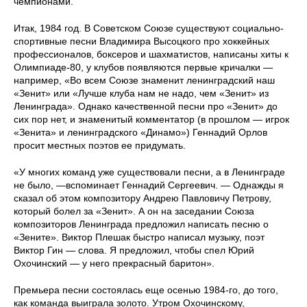
чемпионами.
Итак, 1984 год. В Советском Союзе существуют социально-
спортивные песни Владимира Высоцкого про хоккейных
профессионалов, боксеров и шахматистов, написаны хиты к
Олимпиаде-80, у клубов появляются первые кричалки —
например, «Во всем Союзе знаменит ленинградский наш
«Зенит» или «Лучше клуба нам не надо, чем «Зенит» из
Ленинграда». Однако качественной песни про «Зенит» до
сих пор нет, и знаменитый комментатор (в прошлом — игрок
«Зенита» и ленинградского «Динамо») Геннадий Орлов
просит местных поэтов ее придумать.
«У многих команд уже существовали песни, а в Ленинграде
не было, —вспоминает Геннадий Сергеевич. — Однажды я
сказал об этом композитору Андрею Павловичу Петрову,
который болел за «Зенит». А он на заседании Союза
композиторов Ленинграда предложил написать песню о
«Зените». Виктор Плешак быстро написал музыку, поэт
Виктор Гин — слова. Я предложил, чтобы спел Юрий
Охочинский — у него прекрасный баритон».
Премьера песни состоялась еще осенью 1984-го, до того,
как команда выиграла золото. Утром Охочинскому,