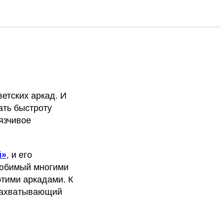
етских аркад. И
ать быстроту
язчивое
й»
, и его
любимый многими
этими аркадами. К
 захватывающий