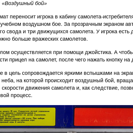
 «Воздушный бой»
мат переносит игрока в кабину самолета-истребител
в учебном воздушном бое. За прозрачным экраном ав
о свода и три движущихся самолета. У игрока есть д
можно больше вражеских самолетов.
лом осуществляется при помощи джойстика. А чтобы
сти прицел на самолет, после чего нажать кнопку на 
е в цель сопровождается яркими вспышками на экра
неба, на которой происходит воздушный бой, вращае
скорости движения самолета и, как следствие, позв
овой процесс.