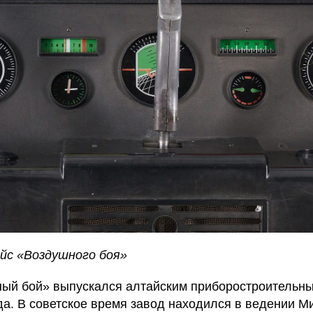
йс «Воздушного боя»
ый бой» выпускался алтайским приборостроительн
да. В советское время завод находился в ведении М