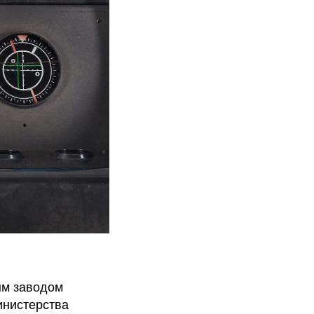
ым заводом
инистерства