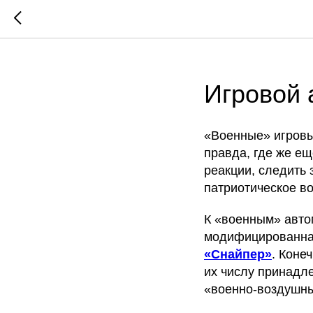
... })();
Игровой 
«Военные» игровы
правда, где же е
реакции, следить 
патриотическое вос
К «военным» авто
модифицированна
«Снайпер»
. Коне
их числу принадл
«военно-воздушн