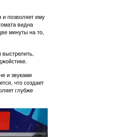
я и позволяет ему
томата видна
ве минуты на то,
 выстрелить,
джойстике.
не и звуками
тся, что создает
оляет глубже