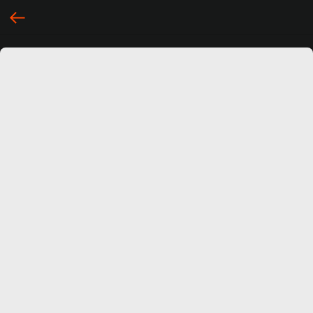
... })();