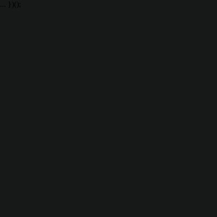
... })();