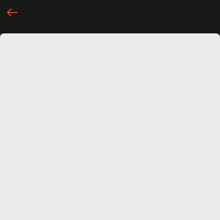
... })();