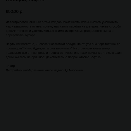
650,00
р.
Иллюстрированная книга о том, как добывают нефть, как мы можем уменьшить
нашу зависимость от нее, почему нам стоит перейти на альтернативные способы
добычи топлива и уделять больше внимания проблеме раздельного сбора и
переработки мусора.
Нефть, как известно, - невозобновляемый ресурс. Но откуда она берется? Как ее
производят? И что будет, если она закончится? На страницах книги автор
поднимает все эти вопросы и предлагает изменить наши привычки, чтобы в один
день нам всем не пришлось действительно попрощаться с нефтью.
36 стр.
Дистрибьюция Медленные книги, изд-во Ад Маргинем