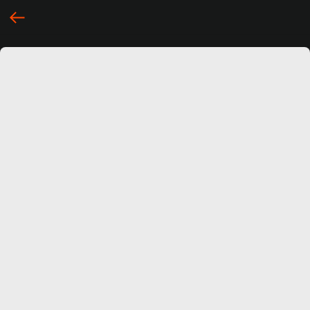
... })();