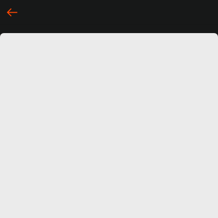
... })();