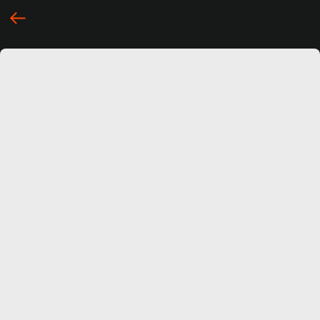
... })();