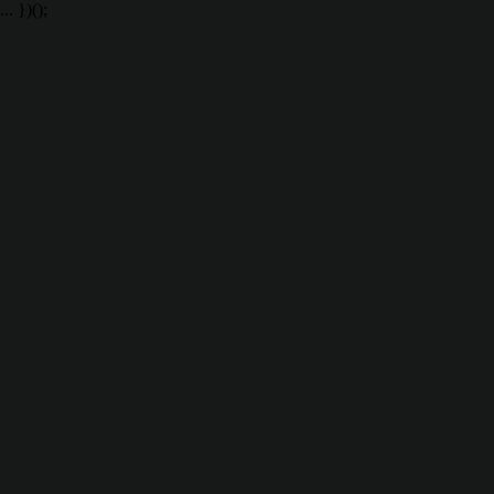
... })();