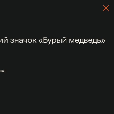
ий значок «Бурый медведь»
чка