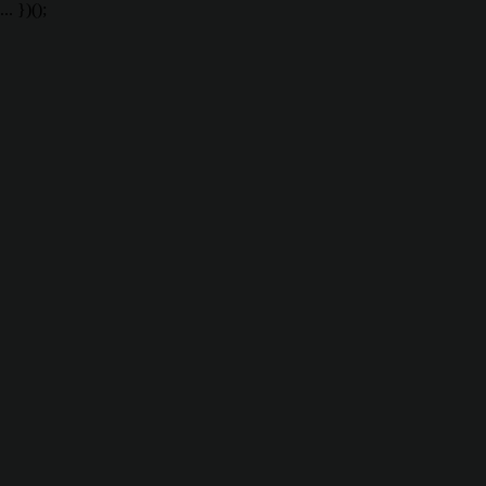
... })();