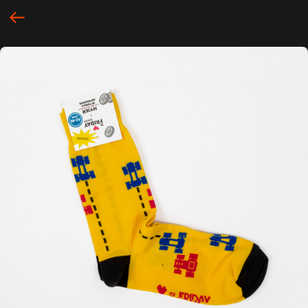
... })();