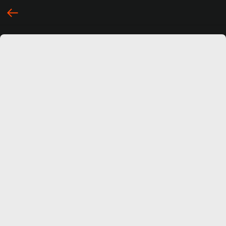
... })();