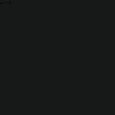
... })();