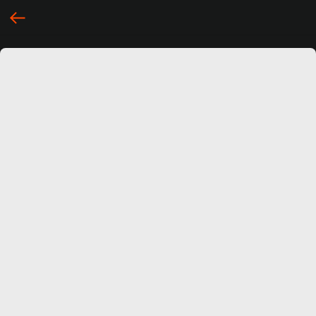
... })();