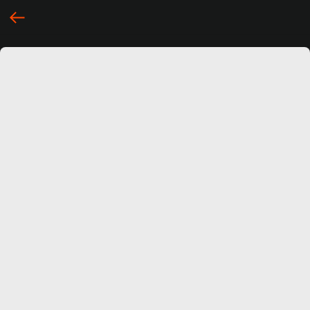
... })();