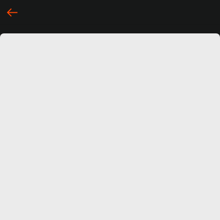
... })();