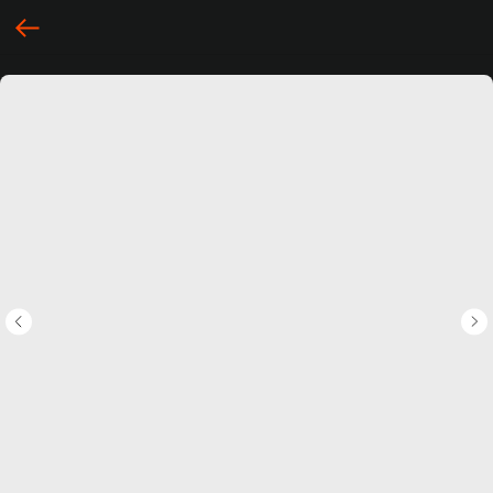
... })();