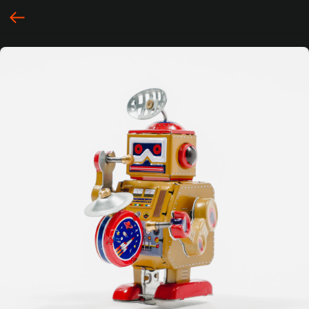
... })();