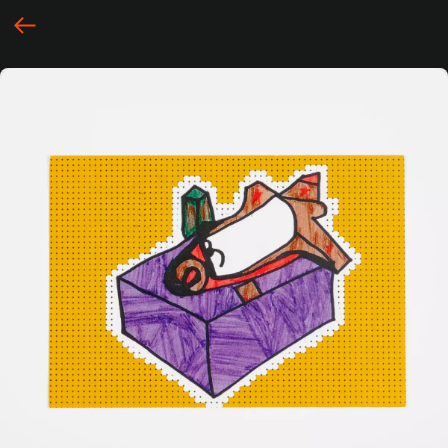
... })();